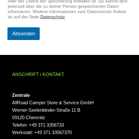
oder der Zweck der Speicherung entfallen ist. Du kannst dich
jederzeit über die zu deiner Person gespeicherten Daten
informieren. Weitere Informationen zum Datenschutz findest
du auf der Seite
Datenschutz
.
Absenden
ANSCHRIFT / KONTAKT
Zentrale
AllRoad Camper Store & Service GmbH
Werner-Seelenbinder-Straße 11 B
09120 Chemnitz
Telefon: +49 371 3356733
Werkstatt: +49 371 33567370