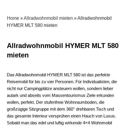
Allrad,
Service
für
Home
»
Allradwohnmobil mieten
»
Allradwohnmobil
Wohnmobile
HYMER MLT 580 mieten
und
Geländewagen
aller
Allradwohnmobil HYMER MLT 580
Art
mieten
Das Allradwohnmobil HYMER MLT 580 ist das perfekte
Reisemobil für bis zu vier Personen. Für Individualisten, die
nicht nur Campingplätze ansteuern wollen, sondern lieber
autark und abseits vom Massentourismus Ziele erkunden
wollen, perfekt. Der stufenfreie Wohnraumboden, die
großzügige Sitzgruppe mit dem 360° drehbaren Tisch und
das gesamte Interieur versprühen einen Hauch von Luxus.
Sobald man das edel und luftig wirkende 4×4 Wohnmobil