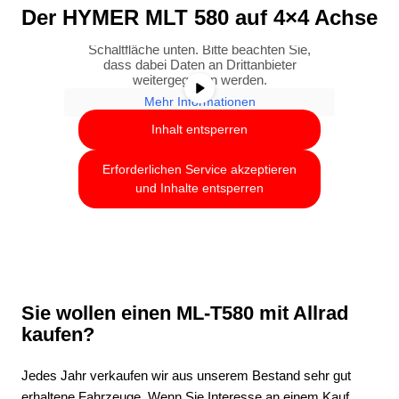
Sie sehen gerade einen Platzhalterinhalt
Der HYMER MLT 580 auf 4×4 Achse
von
YouTube
. Um auf den eigentlichen
Inhalt zuzugreifen, klicken Sie auf die
Schaltfläche unten. Bitte beachten Sie,
dass dabei Daten an Drittanbieter
weitergegeben werden.
Mehr Informationen
Inhalt entsperren
Erforderlichen Service akzeptieren
und Inhalte entsperren
Sie wollen einen ML-T580 mit Allrad
kaufen?
Jedes Jahr verkaufen wir aus unserem Bestand sehr gut
erhaltene Fahrzeuge. Wenn Sie Interesse an einem Kauf