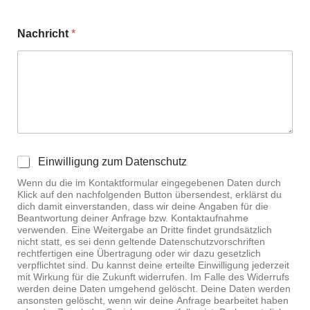
(Antischlupfregelung) / EBV (Elektronische
Vorhang im Fahrerhaus aus hochwertigem plissierten
Bremskraftverteilung) und ESP (Elektronisches
Stoff
Nachricht
*
Stabilitäts-Programm)
Wohnraumeingangstür mit Fenster und Innenschale
Fahrer- und Beifahrerairbag (Bitte beachten Sie: Bei
Holzlattenrost in der Dusche
Beifahrer-Airbag ist es nicht erlaubt, Kindersitze mit
Rückhaltesystem auf dem Beifahrersitz zu
befestigen.)
Elektrische Fensterheber und Zentralverriegelung für
Fahrerhaus
D
Einwilligung zum Datenschutz
Leder-Multifunktionslenkrad
a
Elektrisch verstellbare, beheizbare Außenspiegel
Wenn du die im Kontaktformular eingegebenen Daten durch
t
Klick auf den nachfolgenden Button übersendest, erklärst du
LED-Scheinwerfer mit Fernlicht-Abblendautomatik
e
dich damit einverstanden, dass wir deine Angaben für die
Frontscheibe elektrisch beheizbar
n
Beantwortung deiner Anfrage bzw. Kontaktaufnahme
s
Scheibenwischer Wet Wiper System
verwenden. Eine Weitergabe an Dritte findet grundsätzlich
c
nicht statt, es sei denn geltende Datenschutzvorschriften
h
rechtfertigen eine Übertragung oder wir dazu gesetzlich
u
verpflichtet sind. Du kannst deine erteilte Einwilligung jederzeit
mit Wirkung für die Zukunft widerrufen. Im Falle des Widerrufs
t
werden deine Daten umgehend gelöscht. Deine Daten werden
z
ansonsten gelöscht, wenn wir deine Anfrage bearbeitet haben
*