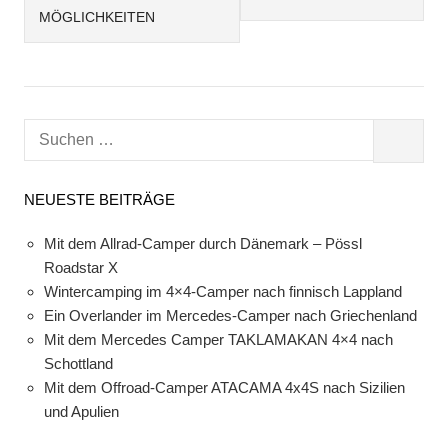
MÖGLICHKEITEN
S
S
u
U
c
C
NEUESTE BEITRÄGE
h
H
e
E
Mit dem Allrad-Camper durch Dänemark – Pössl
n
N
Roadstar X
n
Wintercamping im 4×4-Camper nach finnisch Lappland
a
Ein Overlander im Mercedes-Camper nach Griechenland
c
Mit dem Mercedes Camper TAKLAMAKAN 4×4 nach
h
Schottland
:
Mit dem Offroad-Camper ATACAMA 4x4S nach Sizilien
und Apulien