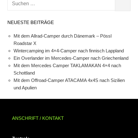
S
S
u
U
c
C
NEUESTE BEITRÄGE
h
H
e
E
Mit dem Allrad-Camper durch Dänemark – Pössl
n
N
Roadstar X
n
Wintercamping im 4×4-Camper nach finnisch Lappland
a
Ein Overlander im Mercedes-Camper nach Griechenland
c
Mit dem Mercedes Camper TAKLAMAKAN 4×4 nach
h
Schottland
:
Mit dem Offroad-Camper ATACAMA 4x4S nach Sizilien
und Apulien
ANSCHRIFT / KONTAKT