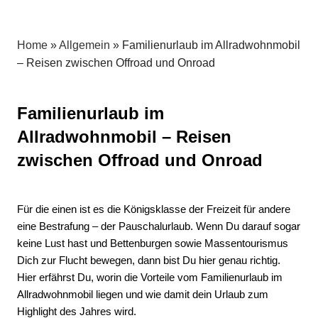
Allrad,
Service
für
Home
»
Allgemein
»
Familienurlaub im Allradwohnmobil
Wohnmobile
– Reisen zwischen Offroad und Onroad
und
Geländewagen
aller
Familienurlaub im
Art
Allradwohnmobil – Reisen
zwischen Offroad und Onroad
Für die einen ist es die Königsklasse der Freizeit für andere
eine Bestrafung – der Pauschalurlaub. Wenn Du darauf sogar
keine Lust hast und Bettenburgen sowie Massentourismus
Dich zur Flucht bewegen, dann bist Du hier genau richtig.
Hier erfährst Du, worin die Vorteile vom Familienurlaub im
Allradwohnmobil liegen und wie damit dein Urlaub zum
Highlight des Jahres wird.